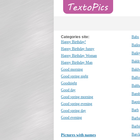
Categories site:
Babs
Happy Birthday!
Baile
Happy Birthday funny
Baile
Happy Birthday Woman
Baldr
Happy Birthday Man
Good morning
Bald
Good spring night
Balfo
Goodnight
Balth
Good day
Bamb
Good spring morning
Bapti
Good spring evening
Barb
Good spring day
Good evening
Barba
Barbi
Barcl
Pictures with names