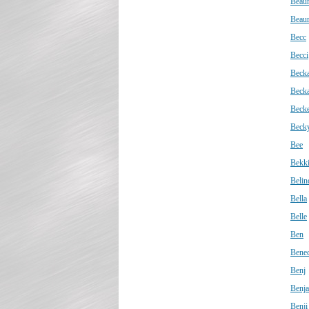
Beau
Beaur
Becc
Becci
Beck
Beck
Becke
Beck
Bee
Bekk
Belin
Bella
Belle
Ben
Bened
Benj
Benj
Benji