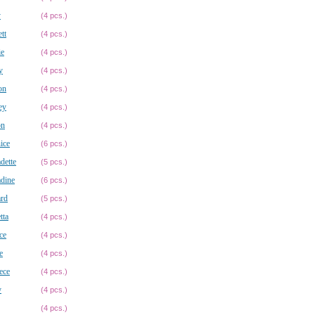
y
(4 pcs.)
tt
(4 pcs.)
ie
(4 pcs.)
y
(4 pcs.)
on
(4 pcs.)
ey
(4 pcs.)
on
(4 pcs.)
ice
(6 pcs.)
dette
(5 pcs.)
dine
(6 pcs.)
ard
(5 pcs.)
tta
(4 pcs.)
ce
(4 pcs.)
e
(4 pcs.)
ece
(4 pcs.)
y
(4 pcs.)
(4 pcs.)