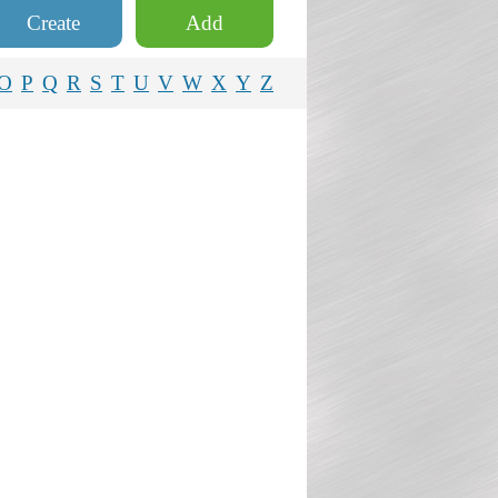
Create
Add
O
P
Q
R
S
T
U
V
W
X
Y
Z