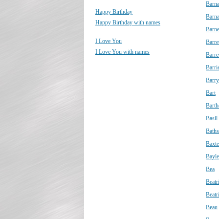
Barn
Happy Birthday
Barn
Happy Birthday with names
Barn
I Love You
Barre
I Love You with names
Barre
Barri
Barry
Bart
Bart
Basil
Bath
Baxte
Bayle
Bea
Beatr
Beatr
Beau