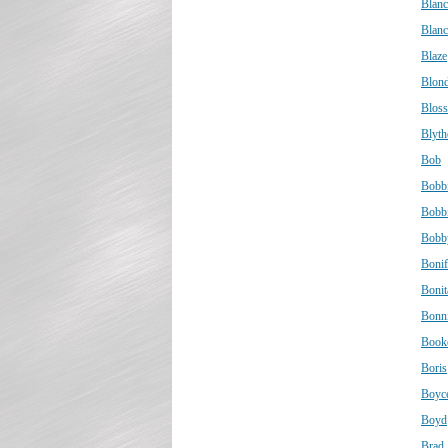
Blan
Blan
Blaze
Blond
Blos
Blyth
Bob
Bobb
Bobb
Bobb
Bonif
Bonit
Bonn
Book
Boris
Boyc
Boyd
Brad