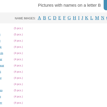
Pictures with names on a letter B
A
B
C
D
E
F
G
H
I
J
K
L
M
N
NAME IMAGES:
(5 pcs.)
e
(5 pcs.)
y
(4 pcs.)
ic
(4 pcs.)
win
(4 pcs.)
ur
(4 pcs.)
asar
(4 pcs.)
i
(4 pcs.)
st
(4 pcs.)
(4 pcs.)
ra
(5 pcs.)
e
(4 pcs.)
ay
(4 pcs.)