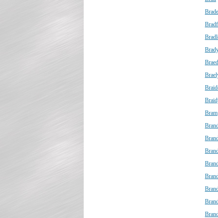
Brad
Bradf
Bradl
Brad
Brae
Brael
Braid
Braid
Bram
Bran
Bran
Bran
Bran
Bran
Brand
Brand
Bran