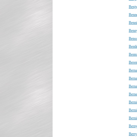
Benj
Benne
Benn
Benn
Bens
Bentl
Bent
Beren
Berna
Berna
Bern
Berne
Berni
Berni
Berni
Bern
Berry