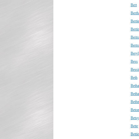
Bert
Berth
Berti
Berti
Bert
Bertr
Beryl
Bess
Bessi
Beth
Betha
Beth
Beth
Beto
Betsy
Bette
Bettie