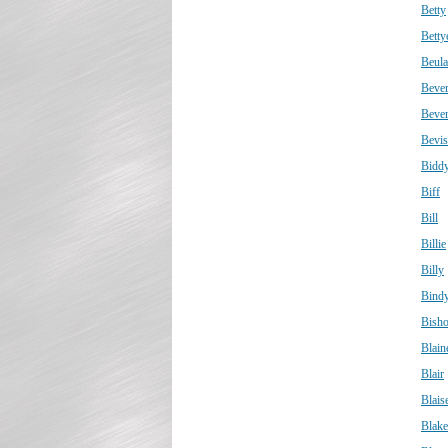
Betty
Betty
Beul
Bever
Bever
Bevis
Bidd
Biff
Bill
Billie
Billy
Bind
Bish
Blain
Blair
Blais
Blake